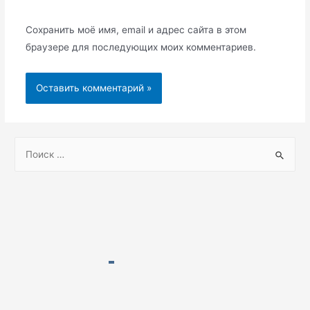
Сохранить моё имя, email и адрес сайта в этом
браузере для последующих моих комментариев.
S
e
a
r
c
h
f
o
r