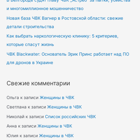
В Белгороде судят главу ЧВК „Ястреб“ за пытки, убийства
и многомиллионное мошенничество
Новая база ЧВК Вагнер в Ростовской области: свежие
детали строительства
Как выбрать наркологическую клинику: 5 критериев,
которые спасут жизнь
ЧВК Blackwater: Основатель Эрик Принс работает над ПО
для дронов в Украине
Свежие комментарии
Ольга
к записи
Женщины в ЧВК
Светлана
к записи
Женщины в ЧВК
Николай
к записи
Список российских ЧВК
Анна
к записи
Женщины в ЧВК
Юлия
к записи
Женщины в ЧВК