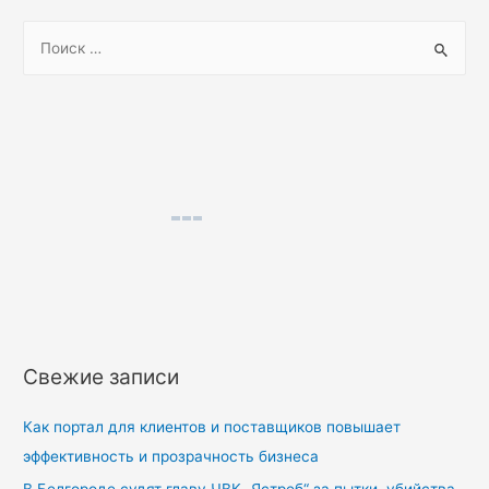
S
e
a
r
c
h
f
o
r
:
Свежие записи
Как портал для клиентов и поставщиков повышает
эффективность и прозрачность бизнеса