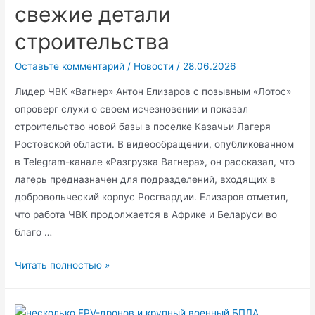
свежие детали
убийства
и
строительства
многомиллионное
Оставьте комментарий
/
Новости
/
28.06.2026
мошенничество
Лидер ЧВК «Вагнер» Антон Елизаров с позывным «Лотос»
опроверг слухи о своем исчезновении и показал
строительство новой базы в поселке Казачьи Лагеря
Ростовской области. В видеообращении, опубликованном
в Telegram-канале «Разгрузка Вагнера», он рассказал, что
лагерь предназначен для подразделений, входящих в
добровольческий корпус Росгвардии. Елизаров отметил,
что работа ЧВК продолжается в Африке и Беларуси во
благо …
Новая
Читать полностью »
база
ЧВК