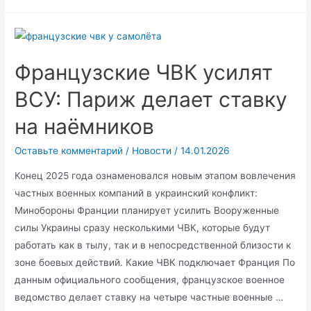
ЧВК»
и
Русские
дома
Французские ЧВК усилят
в
Африке:
ВСУ: Париж делает ставку
как
на наёмников
бывшие
бойцы
Оставьте комментарий
/
Новости
/
14.01.2026
перешли
Конец 2025 года ознаменовался новым этапом вовлечения
от
частных военных компаний в украинский конфликт:
войны
Минобороны Франции планирует усилить Вооруженные
к
силы Украины сразу несколькими ЧВК, которые будут
мягкой
работать как в тылу, так и в непосредственной близости к
силе
зоне боевых действий. Какие ЧВК подключает Франция По
данным официального сообщения, французское военное
ведомство делает ставку на четыре частные военные …