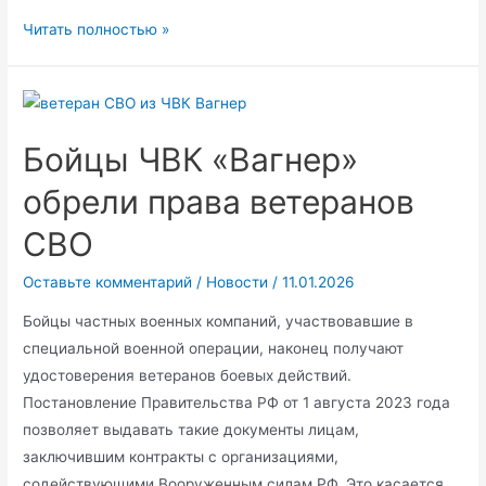
Французские
Читать полностью »
ЧВК
усилят
ВСУ:
Париж
Бойцы ЧВК «Вагнер»
делает
ставку
обрели права ветеранов
на
СВО
наёмников
Оставьте комментарий
/
Новости
/
11.01.2026
Бойцы частных военных компаний, участвовавшие в
специальной военной операции, наконец получают
удостоверения ветеранов боевых действий.
Постановление Правительства РФ от 1 августа 2023 года
позволяет выдавать такие документы лицам,
заключившим контракты с организациями,
содействующими Вооруженным силам РФ. Это касается