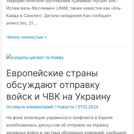
террористической группировке «Джамаат Нусрат аль-
Ислам валь-Муслимин» (JNIM, также известна как «Аль-
Каида в Сахеле»). Детали нападения Как сообщает
агентство, 21 …
Нападение
Читать полностью »
на
ЧВК
«Вагнер»
в
Европейские страны
Мали
обсуждают отправку
войск и ЧВК на Украину
Оставьте комментарий
/
Новости
/
01.12.2024
На фоне эскалации украинского конфликта в Европе
возобновились дискуссии об отправке на Украину
западных войск и частных оборонных компаний, сообщило