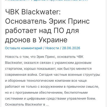
Вагнер
в
ЧВК Blackwater:
Ростовской
области:
Основатель Эрик Принс
свежие
работает над ПО для
детали
строительства
дронов в Украине
Оставьте комментарий
/
Новости
/
28.06.2026
Новость о том, что Эрик Принс, основатель ЧВК
Blackwater, оказался связан с украинским дроновым
стартапом, хорошо показывает, как быстро меняется
современная война. Сегодня частные военные структуры
и оборонные технологические компании все чаще
работают не только с вооружением в привычном смысле,
но и с программным обеспечением, беспилотными
системами и цифровыми средствами управления боем.
Основатель Blackwater в …