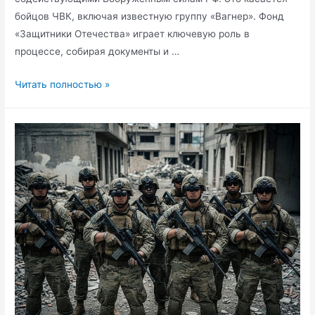
бойцов ЧВК, включая известную группу «Вагнер». Фонд
«Защитники Отечества» играет ключевую роль в
процессе, собирая документы и …
Бойцы
Читать полностью »
ЧВК
«Вагнер»
обрели
права
ветеранов
СВО