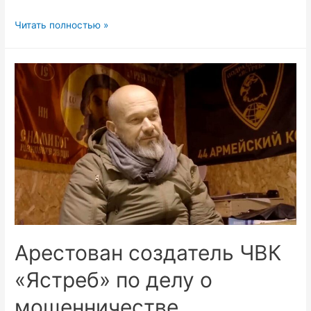
ЧВК
Читать полностью »
Blackwater:
Основатель
Эрик
Принс
работает
над
ПО
для
дронов
в
Украине
Арестован создатель ЧВК
«Ястреб» по делу о
мошенничестве