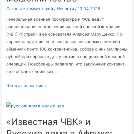
Оставьте комментарий
/
Новости
/
13.04.2026
Генеральная военная прокуратура и ФСБ ведут
расследование в отношении частной военной компании
(ЧВК) «Ястреб» и ее основателя Алексея Марущенко. По
версии следствия, он и несколько связанных с ним лиц
обманули почти 100 контрактников, собрав с них миллионы
рублей при вербовке для участия в специальной военной
операции. Новобранцы полагали, что заключают контракт
не в обычных воинских …
Арестован
Читать полностью »
создатель
ЧВК
«Ястреб»
по
«Известная ЧВК» и
делу
о
Русские дома в Африке: