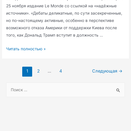
25 ноября издание Le Monde со ссылкой на «надёжные
источники». «Дебаты деликатные, по сути засекреченные,
но по-настоящему активные, особенно в перспективе
возможного отказа Америки от поддержки Киева после
того, как Дональд Трамп вступит в должность …
Европейские
Читать полностью »
страны
обсуждают
Пагинация
отправку
1
2
…
4
Следующая
→
записей
войск
и
S
ЧВК
e
на
a
Украину
r
c
h