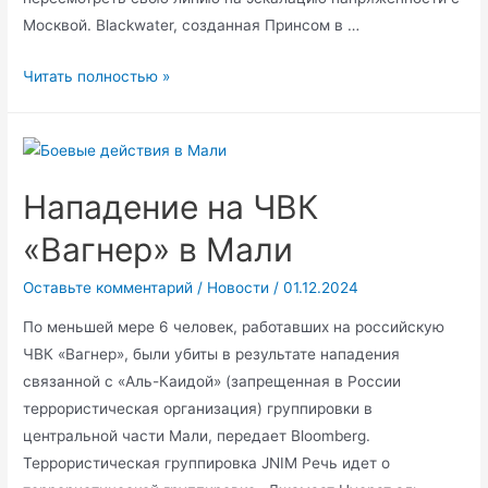
Москвой. Blackwater, созданная Принсом в …
«Тревожный
Читать полностью »
сигнал
для
США»:
основатель
Нападение на ЧВК
Blackwater
о
«Вагнер» в Мали
мощи
Оставьте комментарий
/
Новости
/
01.12.2024
России
и
По меньшей мере 6 человек, работавших на российскую
провалах
ЧВК «Вагнер», были убиты в результате нападения
Запада
связанной с «Аль-Каидой» (запрещенная в России
террористическая организация) группировки в
центральной части Мали, передает Bloomberg.
Террористическая группировка JNIM Речь идет о