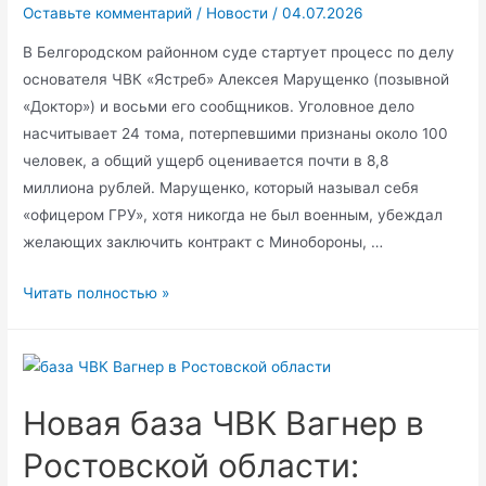
Оставьте комментарий
/
Новости
/
04.07.2026
В Белгородском районном суде стартует процесс по делу
основателя ЧВК «Ястреб» Алексея Марущенко (позывной
«Доктор») и восьми его сообщников. Уголовное дело
насчитывает 24 тома, потерпевшими признаны около 100
человек, а общий ущерб оценивается почти в 8,8
миллиона рублей. Марущенко, который называл себя
«офицером ГРУ», хотя никогда не был военным, убеждал
желающих заключить контракт с Минобороны, …
В
Читать полностью »
Белгороде
судят
главу
ЧВК
Новая база ЧВК Вагнер в
„Ястреб“
за
Ростовской области:
пытки,